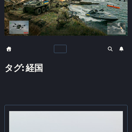
タグ:
経国