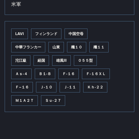
米軍
LAVI
フィンランド
中国空母
中華フランカー
山東
殲１０
殲１１
沱江級
経国
雄風Ⅲ
０５５型
Ａｓ‐４
Ｂ１‐Ｂ
Ｆ‐１６
Ｆ‐１６ＸＬ
Ｆ−１６
Ｊ‐１０
Ｊ‐１１
Ｋｈ‐２２
Ｍ１Ａ２Ｔ
Ｓｕ‐２７