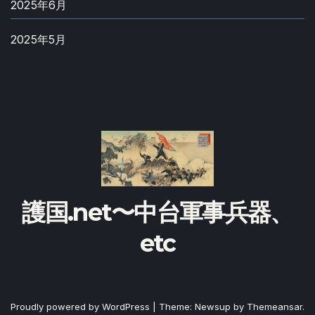
2025年6月
2025年5月
護国.net〜中台軍事兵器、
etc
Proudly powered by WordPress
|
Theme:
Newsup
by
Themeansar
.