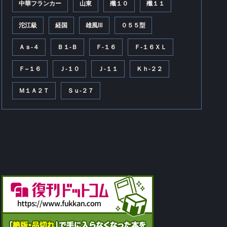
中華フランカー
山東
殲１０
殲１１
沱江級
経国
雄風Ⅲ
０５５型
Ａｓ‐４
Ｂ１‐Ｂ
Ｆ‐１６
Ｆ‐１６ＸＬ
Ｆ−１６
Ｊ‐１０
Ｊ‐１１
Ｋｈ‐２２
Ｍ１Ａ２Ｔ
Ｓｕ‐２７