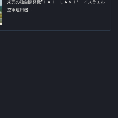
未完の独自開発機”ＩＡＩ ＬＡＶＩ” イスラエル
空軍運用機…