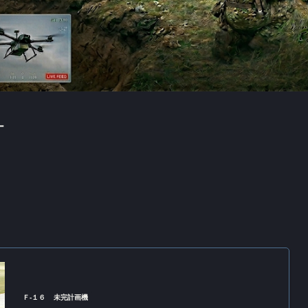
ー
Ｆ‐１６
未完計画機