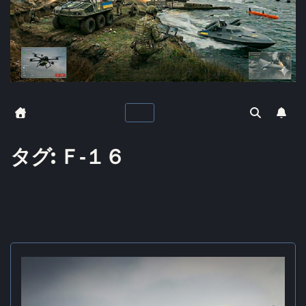
タグ:
Ｆ‐１６