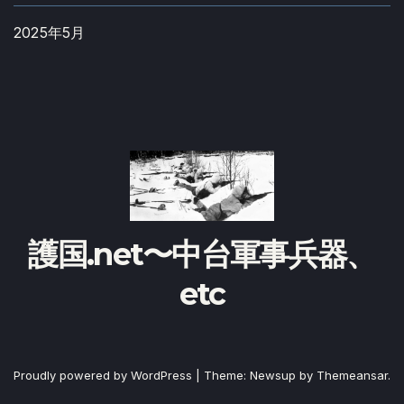
2025年5月
護国.net〜中台軍事兵器、
etc
Proudly powered by WordPress
|
Theme:
Newsup
by
Themeansar
.