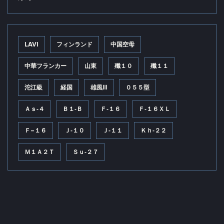
LAVI
フィンランド
中国空母
中華フランカー
山東
殲１０
殲１１
沱江級
経国
雄風Ⅲ
０５５型
Ａｓ‐４
Ｂ１‐Ｂ
Ｆ‐１６
Ｆ‐１６ＸＬ
Ｆ−１６
Ｊ‐１０
Ｊ‐１１
Ｋｈ‐２２
Ｍ１Ａ２Ｔ
Ｓｕ‐２７