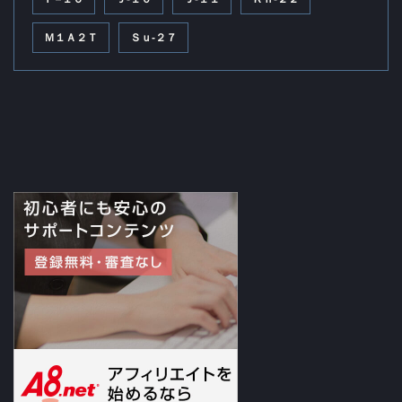
Ｍ１Ａ２Ｔ
Ｓｕ‐２７