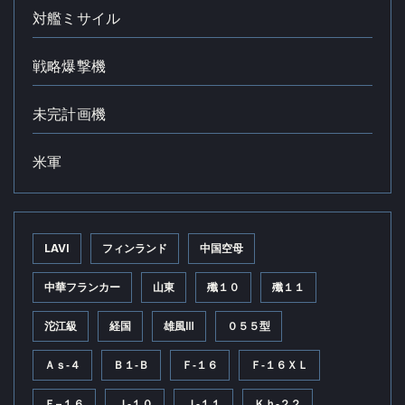
対艦ミサイル
戦略爆撃機
未完計画機
米軍
LAVI
フィンランド
中国空母
中華フランカー
山東
殲１０
殲１１
沱江級
経国
雄風Ⅲ
０５５型
Ａｓ‐４
Ｂ１‐Ｂ
Ｆ‐１６
Ｆ‐１６ＸＬ
Ｆ−１６
Ｊ‐１０
Ｊ‐１１
Ｋｈ‐２２