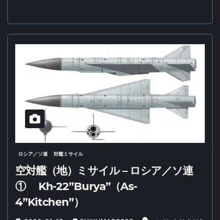
ロシア／ソ連
対艦ミサイル
空対艦（地）ミサイル – ロシア／ソ連
① Kh-22”Burya”（As-
4”Kitchen”）