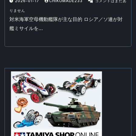
2026-01-17
CHIKUMADE233
コメントはまだあ
りません
対米海軍空母機動艦隊が主な目的 ロシア／ソ連が対
艦ミサイルを…