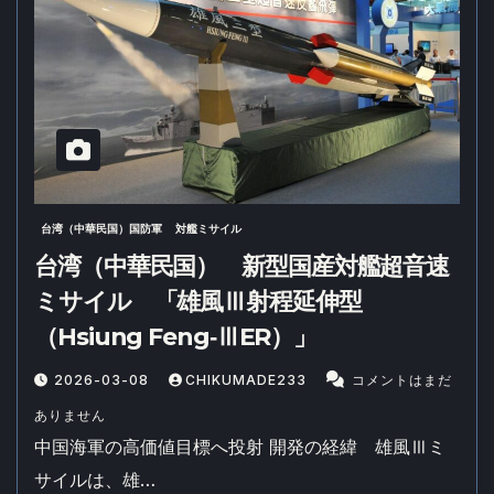
台湾（中華民国）国防軍
対艦ミサイル
台湾（中華民国） 新型国産対艦超音速
ミサイル 「雄風Ⅲ射程延伸型
（Hsiung Feng‐ⅢER）」
2026-03-08
CHIKUMADE233
コメントはまだ
ありません
中国海軍の高価値目標へ投射 開発の経緯 雄風Ⅲミ
サイルは、雄…